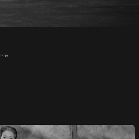
бтитры