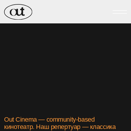
Out Cinema — community-based
кинотеатр. Наш репертуар — классика
авторского кинематографа (Федерико
Феллини, Акира Куросава, Альфред
Хичкок, Ингмар Бергман) и современный
артхаус (фестивальные хиты и арт-
мейнстрим), экспериментальная
анимация и новое российское кино.