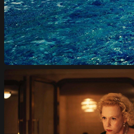
ИП ЛЕОНОВ ЛЕОНИД ДЕНИСОВИЧ
ОГРНИП 315784700216150
ИНН 780251283548