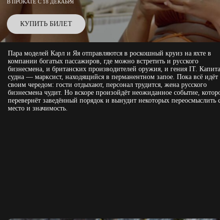
В ПРОКАТЕ С 18 ДЕКАБРЯ
КУПИТЬ БИЛЕТ
Пара моделей Карл и Яя отправляются в роскошный круиз на яхте в
компании богатых пассажиров, где можно встретить и русского
бизнесмена, и британских производителей оружия, и гения IT. Капит
судна — марксист, находящийся в перманентном запое. Пока всё идёт
своим чередом: гости отдыхают, персонал трудится, жена русского
бизнесмена чудит. Но вскоре произойдёт неожиданное событие, котор
перевернёт заведённый порядок и вынудит некоторых переосмыслить 
место и значимость.