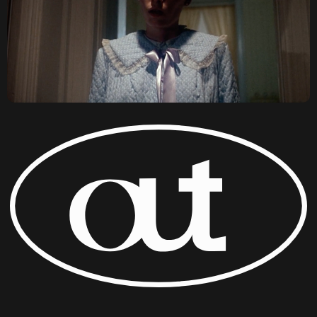
ПО ВОПРОСАМ СОТРУДНИЧЕСТВА И ПРОКАТА:
OUTCINEMA@YANDEX.RU
ИП ЛЕОНОВ ЛЕОНИД ДЕНИСОВИЧ
ОГРНИП 315784700216150
ИНН 780251283548
© OUT CINEMA 2026
ДИЗАЙН —
NAAU