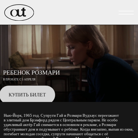
РЕБЕНОК РОЗМАРИ
В ПРОКАТЕ С 5 АПРЕЛЯ
КУПИТЬ БИЛЕТ
Нью-Йорк, 1965 год. Супруги Гай и Розмари Вудхаус переезжают
в элитный дом Брэмфорд рядом с Центральным парком. Не особо
удачливый актёр Гай снимается в основном в рекламе, а Розмари
обустраивает дом и подумывает о ребёнке. Когда внезапно, выпав из окна,
погибает молодая соседка, супруги начинают общаться с её