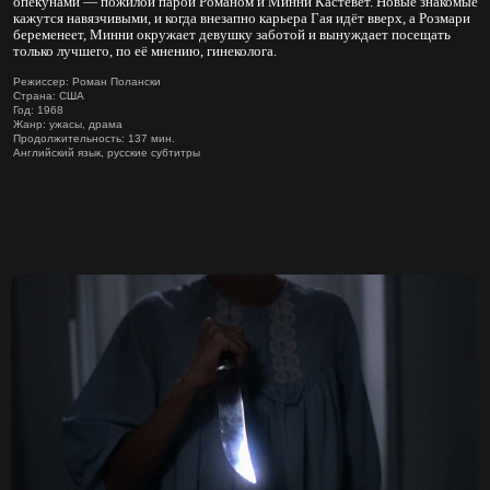
опекунами — пожилой парой Романом и Минни Кастевет. Новые знакомые
кажутся навязчивыми, и когда внезапно карьера Гая идёт вверх, а Розмари
беременеет, Минни окружает девушку заботой и вынуждает посещать
только лучшего, по её мнению, гинеколога.
Режиссер: Роман Полански
Страна: США
Год: 1968
Жанр: ужасы, драма
Продолжительность: 137 мин.
Английский язык, русские субтитры