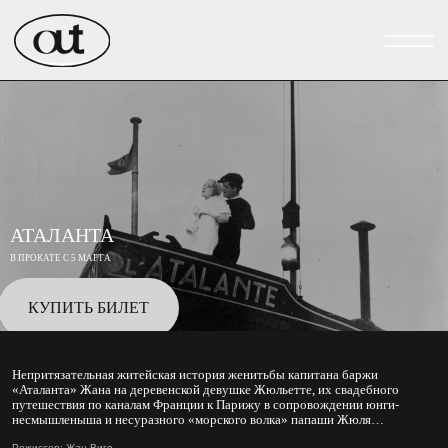
АТАЛАНТА
В ПРОКАТЕ С 5 МАРТА
КУПИТЬ БИЛЕТ
Непритязательная житейская история женитьбы капитана баржи
«Аталанта» Жана на деревенской девушке Жюльетте, их свадебного
путешествия по каналам Франции к Парижу в сопровождении юнги-
несмышленыша и несуразного «морского волка» папаши Жюля…
Режиссер: Жан Виго