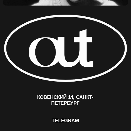
ПО ВОПРОСАМ СОТРУДНИЧЕСТВА И ПРОКАТА:
OUTCINEMA@YANDEX.RU
ИП ЛЕОНОВ ЛЕОНИД ДЕНИСОВИЧ
ОГРНИП 315784700216150
ИНН 780251283548
© OUT CINEMA 2024
ДИЗАЙН —
NAAU