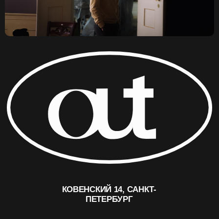
ИП ЛЕОНОВ ЛЕОНИД ДЕНИСОВИЧ
ОГРНИП 315784700216150
ИНН 780251283548
© OUT CINEMA 2024
ДИЗАЙН —
NAAU