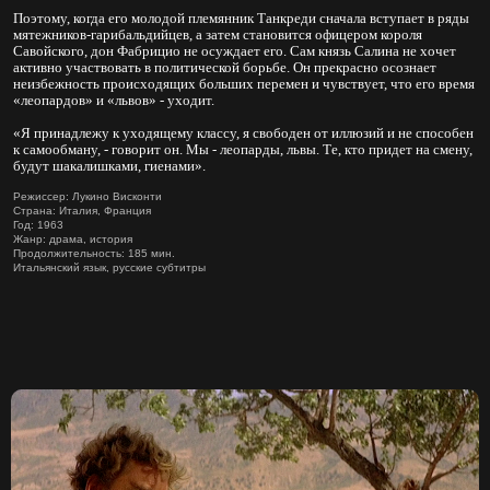
Поэтому, когда его молодой племянник Танкреди сначала вступает в ряды
мятежников-гарибальдийцев, а затем становится офицером короля
Савойского, дон Фабрицио не осуждает его. Сам князь Салина не хочет
активно участвовать в политической борьбе. Он прекрасно осознает
неизбежность происходящих больших перемен и чувствует, что его время
«леопардов» и «львов» - уходит.
«Я принадлежу к уходящему классу, я свободен от иллюзий и не способен
к самообману, - говорит он. Мы - леопарды, львы. Те, кто придет на смену,
будут шакалишками, гиенами».
Режиссер: Лукино Висконти
Страна: Италия, Франция
Год: 1963
Жанр: драма, история
Продолжительность: 185 мин.
Итальянский язык, русские субтитры