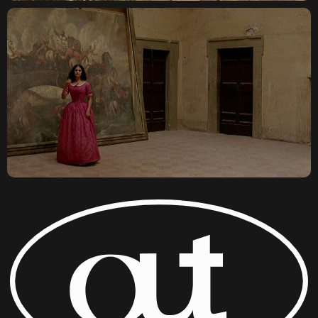
ДОГОВОР ОФЕРТЫ
КОНФИДЕНЦИАЛЬНОСТЬ
ПО ВОПРОСАМ СОТРУДНИЧЕСТВА И ПРОКАТА:
OUTCINEMA@YANDEX.RU
ИП ЛЕОНОВ ЛЕОНИД ДЕНИСОВИЧ
ОГРНИП 315784700216150
ИНН 780251283548
© OUT CINEMA 2026
ДИЗАЙН —
NAAU