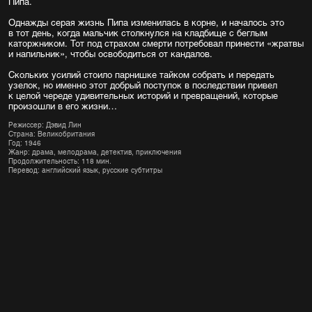
Пипа.
Однажды серая жизнь Пипа изменилась в корне, и началось это
в тот день, когда мальчик столкнулся на кладбище с беглым
каторжником. Тот под страхом смерти потребовал принести «жратвы
и напильник», чтобы освободиться от кандалов.
Скольких усилий стоило парнишке тайком собрать и передать
узелок, но именно этот добрый поступок в последствии привел
к целой череде удивительных историй и превращений, которые
произошли в его жизни…
Режиссер: Дэвид Лин
Страна: Великобритания
Год: 1946
Жанр: драма, мелодрама, детектив, приключения
Продолжительность: 118 мин.
Перевод: английский язык, русские субтитры