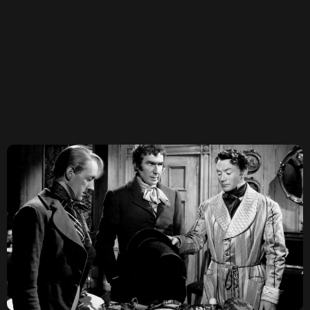
КОВЕНСКИЙ 14,
САНКТ-ПЕТЕРБУРГ
TELEGRAM
ДОГОВОР ОФЕРТЫ
КОНФИДЕНЦИАЛЬНОСТЬ
ПО ВОПРОСАМ СОТРУДНИЧЕСТВА И ПРОКАТА:
OUTCINEMA@YANDEX.RU
ИП ЛЕОНОВ ЛЕОНИД ДЕНИСОВИЧ
ОГРНИП 315784700216150
ИНН 780251283548