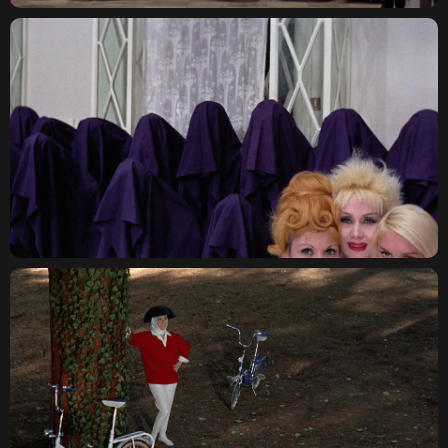
КОВЕНСКИЙ 14, САНКТ-
ПЕТЕРБУРГ
TELEGRAM
ДОГОВОР ОФЕРТЫ
КОНФИДЕНЦИАЛЬНОСТЬ
ПО ВОПРОСАМ СОТРУДНИЧЕСТВА И ПРОКАТА:
OUTCINEMA@YANDEX.RU
ИП ЛЕОНОВ ЛЕОНИД ДЕНИСОВИЧ