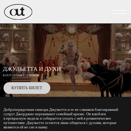
ДЖУЛЬЕТТА И ДУХИ
В OUT CINEMA С 12 ЯНВАРЯ
КУПИТЬ БИЛЕТ
Добропорядочная синьора Джульетта и ее не слишком благонравный
супруг Джорджио переживают семейный кризис. Он влюблен
в прекрасную модель и собирается уехать с ней в романтическое
путешествие. Джульетте остается лишь общаться с духами, которые
являются ей во сне и наяву.