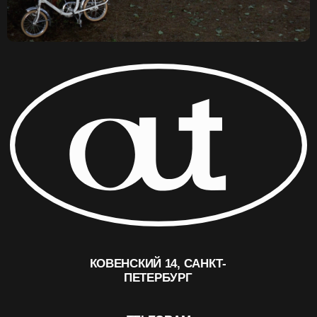
ОГРНИП 315784700216150
ИНН 780251283548
© OUT CINEMA 2024
ДИЗАЙН —
NAAU