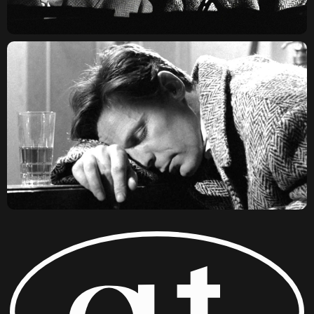
КОВЕНСКИЙ 14, САНКТ-
ПЕТЕРБУРГ
TELEGRAM
ДОГОВОР ОФЕРТЫ
КОНФИДЕНЦИАЛЬНОСТЬ
ПО ВОПРОСАМ СОТРУДНИЧЕСТВА И ПРОКАТА:
OUTCINEMA@YANDEX.RU
ИП ЛЕОНОВ ЛЕОНИД ДЕНИСОВИЧ
ОГРНИП 315784700216150
ИНН 780251283548
© OUT CINEMA 2026
ДИЗАЙН —
NAAU