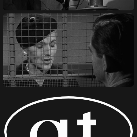
КОВЕНСКИЙ 14, САНКТ-
ПЕТЕРБУРГ
TELEGRAM
ДОГОВОР ОФЕРТЫ
КОНФИДЕНЦИАЛЬНОСТЬ
ПО ВОПРОСАМ СОТРУДНИЧЕСТВА И ПРОКАТА:
OUTCINEMA@YANDEX.RU
ИП ЛЕОНОВ ЛЕОНИД ДЕНИСОВИЧ
ОГРНИП 315784700216150
ИНН 780251283548
© OUT CINEMA 2026
ДИЗАЙН —
NAAU